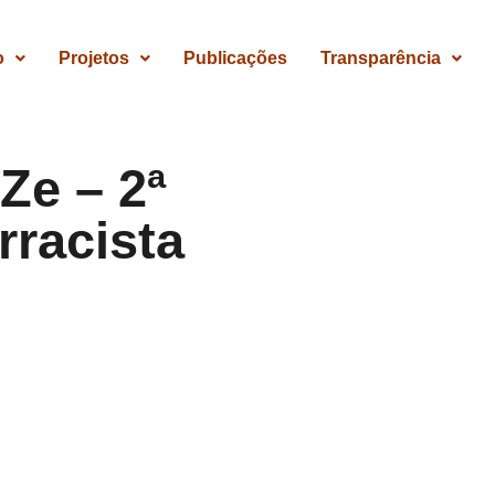
o
Projetos
Publicações
Transparência
uZe – 2ª
rracista