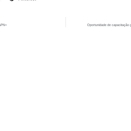
IAPN+
Oportunidade de capacitação g
+55 71 3350-5526
secretaria@institutoir
Avenida Tancredo Neves, 148, Caminho das 
CEP.: 41820-908, Salvador, Bahia – Brasil.