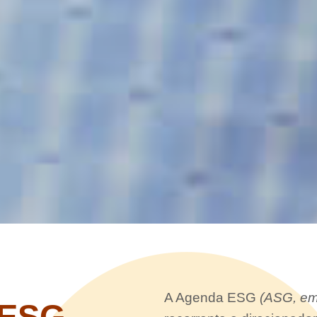
A Agenda ESG
(ASG, em
 ESG