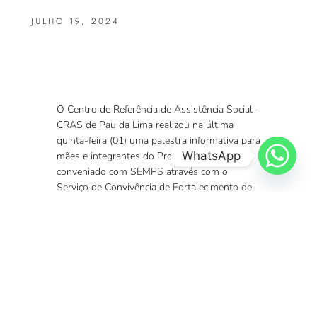
JULHO 19, 2024
O Centro de Referência de Assistência Social –
CRAS de Pau da Lima realizou na última
quinta-feira (01) uma palestra informativa para
WhatsApp
mães e integrantes do Projeto Vila Canária,
conveniado com SEMPS através com o
Serviço de Convivência de Fortalecimento de
Vínculos.
” Estar aqui, próximos da comunidade, e
atendendo as suas necessidades é o objetivo
da Assistência Social, assim como do CRAS e
da SEMPS. Estamos muito contentes em ver
a sala cheia de pessoas buscando
informações”, comentou Núbia Souza,