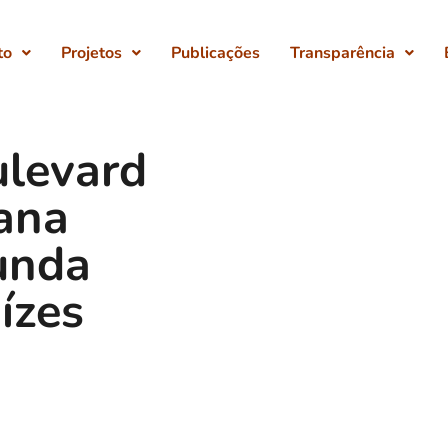
to
Projetos
Publicações
Transparência
levard
tana
unda
ízes