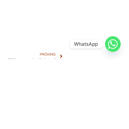
WhatsApp
PRÓXIMO
IRIS lança nova identidade visual
iris.org.br
Árvores