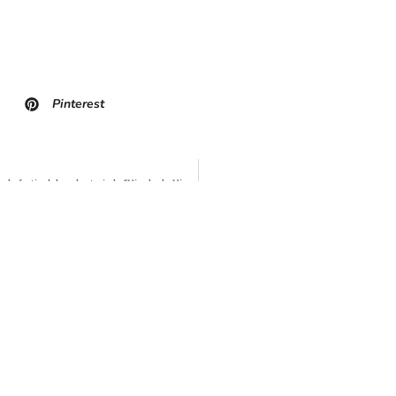
Pinterest
IRIS marca presença na primeira edição do festival de voluntariado “Virada da Virada”
+55 71 3350-5526
secretaria@instituto
Avenida Tancredo Neves, 148, Caminho das 
CEP.: 41820-908, Salvador, Bahia – Brasil.